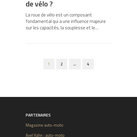
de vélo ?
La roue de vélo est un composant
fondamental qui a une influence majeure
sur les capacités, la souplesse et le…
1
2
…
4
PARTENAIRES
Magazine auto-moto
Axel Kahn : auto-moto