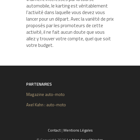
automobile, le karting est véritablement
l’activité dans laquelle vous devez vous
lancer pour un départ. Avec la variété de prix
proposés par les promoteurs de cette
activité, il ne fait aucun doute que vous
allez y trouver votre compte, quel que soit
votre budget.
PARTENAIRES
Magazine auto-moto
Axel Kahn : auto-moto
Contact
|
Mentions Légales
© Copyright 2026
Le blog des véhicules
.