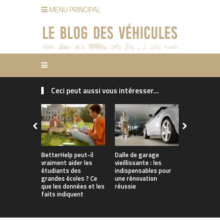
MENU PRINCIPAL
Ceci peut aussi vous intéresser...
Pourquoi le
d’assuranc
pourraient
grimper en
comment le
BetterHelp peut-il
Dalle de garage
vraiment aider les
vieillissante : les
étudiants des
indispensables pour
grandes écoles ? Ce
une rénovation
que les données et les
réussie
faits indiquent