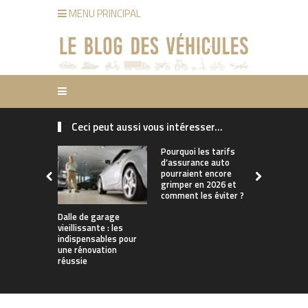
MENU PRINCIPAL
Ceci peut aussi vous intéresser...
Pourquoi les tarifs
d’assurance auto
pourraient encore
grimper en 2026 et
comment les éviter ?
Dalle de garage
Vélo électr
vieillissante : les
idées reçu
indispensables pour
automobili
une rénovation
doivent oub
réussie