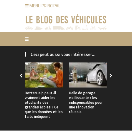
MENU PRINCIPAL
Ceci peut aussi vous intéresser...
BetterHelp peut-il
Dalle de garage
Vélo électr
vraiment aider les
vieillissante : les
idées reçu
étudiants des
indispensables pour
automobili
grandes écoles ? Ce
une rénovation
doivent oub
que les données et les
réussie
faits indiquent