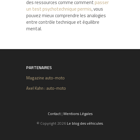
des ressources comme comment
passer
un test psychotechnique permis
, vous
pouvez mieux comprendre les analogies
entre contrôle technique et équilibre
mental.
PARTENAIRES
Magazine auto-moto
Axel Kahn : auto-moto
Contact
|
Mentions Légales
© Copyright 2026
Le blog des véhicules
.