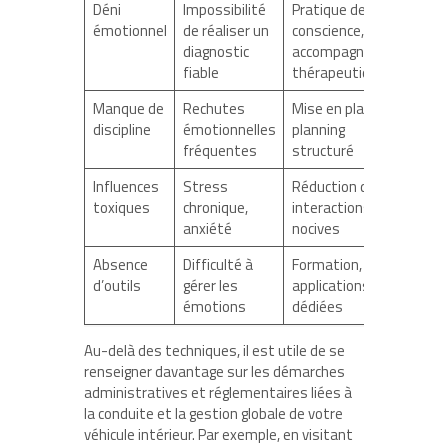
Déni
Impossibilité
Pratique de pleine
émotionnel
de réaliser un
conscience,
diagnostic
accompagnement
fiable
thérapeutique
Manque de
Rechutes
Mise en place d’un
discipline
émotionnelles
planning
fréquentes
structuré
Influences
Stress
Réduction des
toxiques
chronique,
interactions
anxiété
nocives
Absence
Difficulté à
Formation,
d’outils
gérer les
applications
émotions
dédiées
Au-delà des techniques, il est utile de se
renseigner davantage sur les démarches
administratives et réglementaires liées à
la conduite et la gestion globale de votre
véhicule intérieur. Par exemple, en visitant