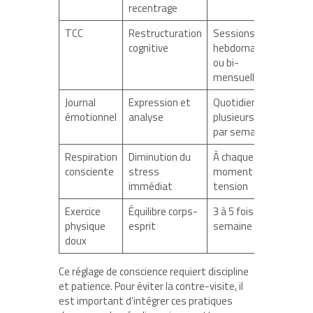
recentrage
TCC
Restructuration
Sessions
cognitive
hebdomadaires
ou bi-
mensuelles
Journal
Expression et
Quotidien ou
émotionnel
analyse
plusieurs fois
par semaine
Respiration
Diminution du
À chaque
consciente
stress
moment de
immédiat
tension
Exercice
Équilibre corps-
3 à 5 fois par
physique
esprit
semaine
doux
Ce réglage de conscience requiert discipline
et patience. Pour éviter la contre-visite, il
est important d’intégrer ces pratiques