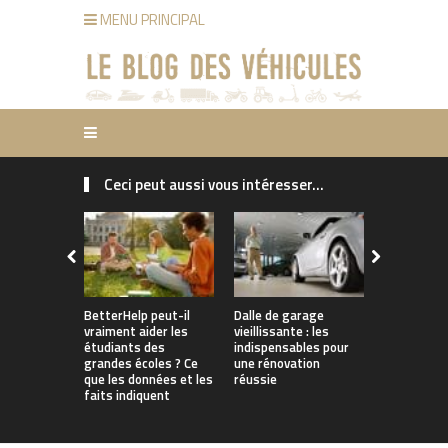
MENU PRINCIPAL
Ceci peut aussi vous intéresser...
Pourquoi le
d’assuranc
pourraient
grimper en
comment le
BetterHelp peut-il
Dalle de garage
vraiment aider les
vieillissante : les
étudiants des
indispensables pour
grandes écoles ? Ce
une rénovation
que les données et les
réussie
faits indiquent