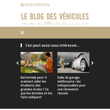
MENU PRINCIPAL
Ceci peut aussi vous intéresser...
Pourquoi le
d’assuranc
pourraient
grimper en
comment le
BetterHelp peut-il
Dalle de garage
vraiment aider les
vieillissante : les
étudiants des
indispensables pour
grandes écoles ? Ce
une rénovation
que les données et les
réussie
faits indiquent