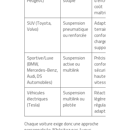
Peugeot)
souple
d’entretien,
coût
maîtrisé
SUV (Toyota,
Suspension
Adaptabilité
Volvo)
pneumatique
terrain,
ou renforcée
confort,
charge
supportée
Sportive/Luxe
Suspension
Précision,
(BMW,
active ou
confort et
Mercedes-Benz,
multilink
sécurité à
Audi, DS
haute
Automobiles)
vitesse
Véhicules
Suspension
Réactivité,
électriques
multilink ou
légèreté,
(Tesla)
pilotée
régulation
adaptative
Chaque voiture exige donc une approche
personnalisée. N’hésitez pas à vous