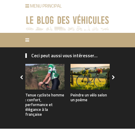
MENU PRINCIPAL
Ceci peut aussi vous intéresser...
Tenue cycliste homme
Peindre un vélo selon
Week-end 
: confort,
un poème
organisé a
performance et
trajet à vé
élégance à la
électrique
française