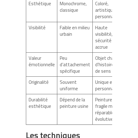
Esthétique
Monochrome,
Coloré,
classique
artistique,
personnalisé
Visibilité
Faible en milieu
Haute
urbain
visibilité,
sécurité
accrue
Valeur
Peu
Objet chargé
émotionnelle
d’attachement
d’histoire et
spécifique
de sens
Originalité
Souvent
Unique et
uniforme
personnalisé
Durabilité
Dépend de la
Peinture
esthétique
peinture usine
fragile mais
réparable et
évolutive
Les techniques