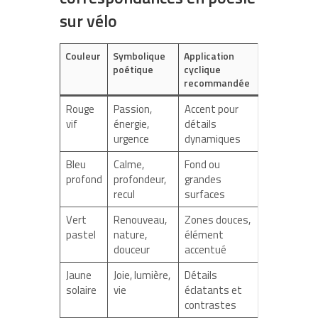
sur vélo
Couleur
Symbolique
Application
poétique
cyclique
recommandée
Rouge
Passion,
Accent pour
vif
énergie,
détails
urgence
dynamiques
Bleu
Calme,
Fond ou
profond
profondeur,
grandes
recul
surfaces
Vert
Renouveau,
Zones douces,
pastel
nature,
élément
douceur
accentué
Jaune
Joie, lumière,
Détails
solaire
vie
éclatants et
contrastes