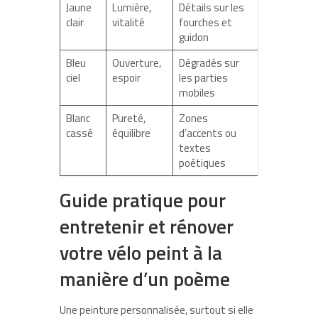
Jaune
Lumière,
Détails sur les
clair
vitalité
fourches et
guidon
Bleu
Ouverture,
Dégradés sur
ciel
espoir
les parties
mobiles
Blanc
Pureté,
Zones
cassé
équilibre
d’accents ou
textes
poétiques
Guide pratique pour
entretenir et rénover
votre vélo peint à la
manière d’un poème
Une peinture personnalisée, surtout si elle