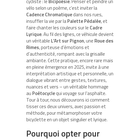
cycliste : le
Bicipoésie
. Penser et peindre un
vélo selon un poème, c’est inviter la
Cadence Chromatique
dans nos rues,
insuffler la vie par la
Palette Pédalée
, et
faire chanter les couleurs sur le
Cadre
Lyrique
. Au fil des lignes, ce véhicule devient
un véritable
L’Art sur Pignon
, une
Roue des
Rimes
, porteuse d’émotions et
d’authenticité, rompant avec la grisaille
ambiante. Cette pratique, encore rare mais
en pleine émergence en 2025, invite à une
interprétation artistique et personnelle, un
dialogue vibrant entre gestes, textures,
nuances et vers – un véritable hommage
au
Poétocycle
qui voyage sur l’asphalte.
Tour à tour, nous découvrons ici comment
tisser ces deux univers, avec passion et
méthode, pour métamorphoser votre
bicyclette en un objet singulier et lyrique.
Pourquoi opter pour