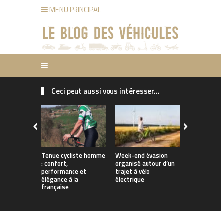
MENU PRINCIPAL
Ceci peut aussi vous intéresser...
Tenue cycliste homme
Week-end évasion
Quel vélo 2
: confort,
organisé autour d’un
choisir pou
performance et
trajet à vélo
deux sans
élégance à la
électrique
?
française