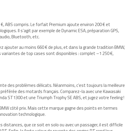
€, ABS compris. Le forfait Premium ajoute environ 200 € et
giques. Il s’agit par exemple de Dynamic ESA, préparation GPS,
udio, Bluetooth, etc.
 ajouter au moins 660 € de plus, et dans la grande tradition BMW,
s variantes de top cases sont disponibles : complet –1 250 €,
te des problèmes délicats. Néanmoins, c’est toujours la meilleure
a préférée des motards français. Comparez-la avec une Kawasaki
da ST1300 et une Triumph Trophy SE ABS, et jugez votre feeling !
 BMW côté prix. Mais cette marque gagne des points en termes
innovation technologique.
distances, que ce soit en solo ou avec un passager, il est difficile
T. Enfin, la forte valeur de revente des engins RT rend leur