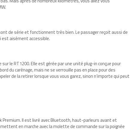
e bas. Mais après de nombreux kilomètres, vous allez vous
BMW.
sont de série et fonctionnent très bien. Le passager reçoit aussi de
i est aisément accessible.
sur le RT1200. Elle est gérée par une unité plug-in conçue pour
ord du carénage, mais ne se verrouille pas en place pour des
peler de la retirer lorsque vous vous garez, sinon n’importe qui peut
 Premium. Il est livré avec Bluetooth, haut-parleurs avant et
se mettent en marche avec la molette de commande sur la poignée