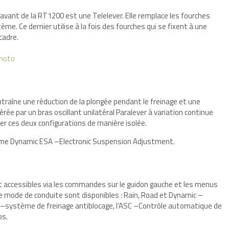
avant de la RT1200 est une Telelever. Elle remplace les fourches
me. Ce dernier utilise à la fois des fourches qui se fixent à une
 cadre.
 moto
traîne une réduction de la plongée pendant le freinage et une
érée par un bras oscillant unilatéral Paralever à variation continue
luer ces deux configurations de manière isolée.
ème Dynamic ESA –Electronic Suspension Adjustment.
accessibles via les commandes sur le guidon gauche et les menus
de mode de conduite sont disponibles : Rain, Road et Dynamic –
S –système de freinage antiblocage, l’ASC –Contrôle automatique de
ps.