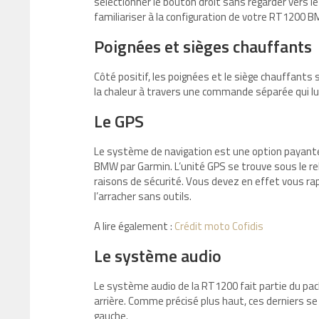
sélectionner le bouton droit sans regarder vers l
familiariser à la configuration de votre RT1200 
Poignées et sièges chauffants
Côté positif, les poignées et le siège chauffants 
la chaleur à travers une commande séparée qui lu
Le GPS
Le système de navigation est une option payante 
BMW par Garmin. L’unité GPS se trouve sous le reb
raisons de sécurité. Vous devez en effet vous rap
l’arracher sans outils.
A lire également :
Crédit moto Cofidis
Le système audio
Le système audio de la RT1200 fait partie du pack
arrière. Comme précisé plus haut, ces derniers 
gauche.