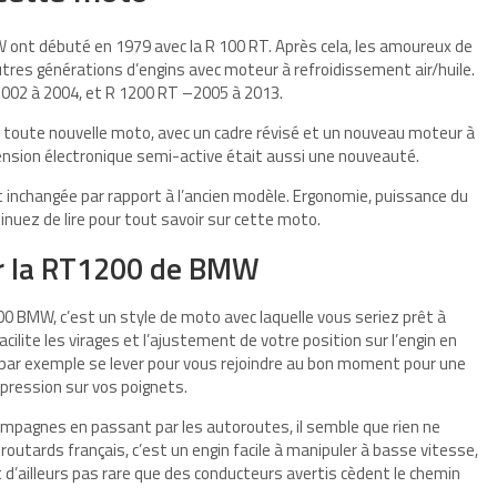
ont débuté en 1979 avec la R 100 RT. Après cela, les amoureux de
autres générations d’engins avec moteur à refroidissement air/huile.
2002 à 2004, et R 1200 RT –2005 à 2013.
toute nouvelle moto, avec un cadre révisé et un nouveau moteur à
ension électronique semi-active était aussi une nouveauté.
inchangée par rapport à l’ancien modèle. Ergonomie, puissance du
nuez de lire pour tout savoir sur cette moto.
ar la RT1200 de BMW
0 BMW, c’est un style de moto avec laquelle vous seriez prêt à
acilite les virages et l’ajustement de votre position sur l’engin en
t par exemple se lever pour vous rejoindre au bon moment pour une
 pression sur vos poignets.
mpagnes en passant par les autoroutes, il semble que rien ne
utards français, c’est un engin facile à manipuler à basse vitesse,
t d’ailleurs pas rare que des conducteurs avertis cèdent le chemin
.