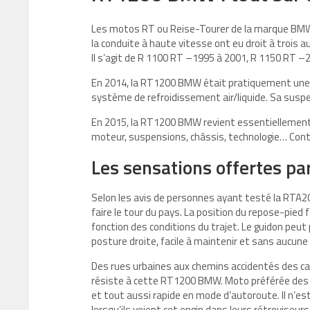
Les motos RT ou Reise-Tourer de la marque BMW 
la conduite à haute vitesse ont eu droit à trois 
Il s’agit de R 1100 RT –1995 à 2001, R 1150 RT –
En 2014, la RT1200 BMW était pratiquement une 
système de refroidissement air/liquide. Sa susp
En 2015, la RT1200 BMW revient essentiellement 
moteur, suspensions, châssis, technologie… Conti
Les sensations offertes p
Selon les avis de personnes ayant testé la RTA20
faire le tour du pays. La position du repose-pied f
fonction des conditions du trajet. Le guidon peu
posture droite, facile à maintenir et sans aucune
Des rues urbaines aux chemins accidentés des ca
résiste à cette RT1200 BMW. Moto préférée des ro
et tout aussi rapide en mode d’autoroute. Il n’es
lorsqu’ils voient cet engin dans leurs rétroviseurs