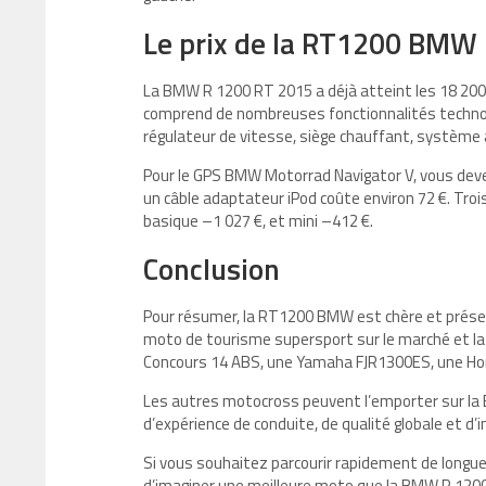
Le prix de la RT1200 BMW
La BMW R 1200 RT 2015 a déjà atteint les 18 200 
comprend de nombreuses fonctionnalités technolo
régulateur de vitesse, siège chauffant, système a
Pour le GPS BMW Motorrad Navigator V, vous devez
un câble adaptateur iPod coûte environ 72 €. Troi
basique –1 027 €, et mini –412 €.
Conclusion
Pour résumer, la RT1200 BMW est chère et présen
moto de tourisme supersport sur le marché et l
Concours 14 ABS, une Yamaha FJR1300ES, une Hon
Les autres motocross peuvent l’emporter sur la
d’expérience de conduite, de qualité globale et d’
Si vous souhaitez parcourir rapidement de longues 
d’imaginer une meilleure moto que la BMW R 1200 R