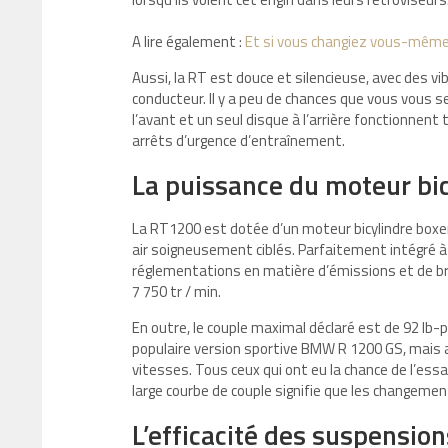
A lire également :
Et si vous changiez vous-même
Aussi, la RT est douce et silencieuse, avec des v
conducteur. Il y a peu de chances que vous vous sen
l’avant et un seul disque à l’arrière fonctionnen
arrêts d’urgence d’entraînement.
La puissance du moteur bic
La RT1200 est dotée d’un moteur bicylindre boxer
air soigneusement ciblés. Parfaitement intégré à
réglementations en matière d’émissions et de br
7 750 tr / min.
En outre, le couple maximal déclaré est de 92 lb-p
populaire version sportive BMW R 1200 GS, mais 
vitesses. Tous ceux qui ont eu la chance de l’essa
large courbe de couple signifie que les changemen
L’efficacité des suspensio