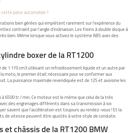
 cette pièce automobile ?
ibrations bien gérées qui empiètent rarement sur l’expérience du
tiez contraint par l’angle d’inclinaison. Les freins à double disque à
t très bien. Même lorsque vous activez le système ABS avec des
ylindre boxer de la RT1200
 de 1 170 cm3 utilisant un refroidissement liquide et un autre par
 la moto, le premier était nécessaire pour se conformer aux
uit. La puissance maximale revendiquée est de 125 et avoisine les
i à 6500 tr / min. Ce moteur est le même que celui de la très
avec des engrenages différents dans sa transmission à six
yer savent que l’accélération est toujours au rendez-vous ! Et la
ts de vitesse peuvent être ajustés à votre style de conduite.
ns et châssis de la RT1200 BMW