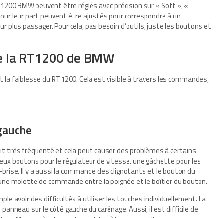
T1200 BMW peuvent être réglés avec précision sur « Soft », «
our leur part peuvent être ajustés pour correspondre à un
 plus passager. Pour cela, pas besoin d’outils, juste les boutons et
de la RT1200 de BMW
e et la faiblesse du RT1200. Cela est visible à travers les commandes,
gauche
t très fréquenté et cela peut causer des problèmes à certains
deux boutons pour le régulateur de vitesse, une gâchette pour les
-brise. Il y a aussi la commande des clignotants et le bouton du
u’une molette de commande entre la poignée et le boîtier du bouton.
ple avoir des difficultés à utiliser les touches individuellement. La
nneau sur le côté gauche du carénage. Aussi, il est difficile de