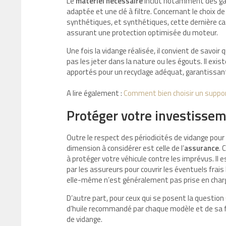
Le
matériel nécessaire
inclut notamment des gants
adaptée et une clé à filtre. Concernant le choix de
synthétiques, et synthétiques, cette dernière 
assurant une protection optimisée du moteur.
Une fois la vidange réalisée, il convient de savoir qu
pas les jeter dans la nature ou les égouts. Il exi
apportés pour un recyclage adéquat, garantissant
A lire également :
Comment bien choisir un suppor
Protéger votre investisse
Outre le respect des périodicités de vidange pou
dimension à considérer est celle de l’
assurance
.
à protéger votre véhicule contre les imprévus. Il
par les assureurs pour couvrir les éventuels frai
elle-même n’est généralement pas prise en char
D’autre part, pour ceux qui se posent la question
d’huile recommandé par chaque modèle et de sa f
de vidange.