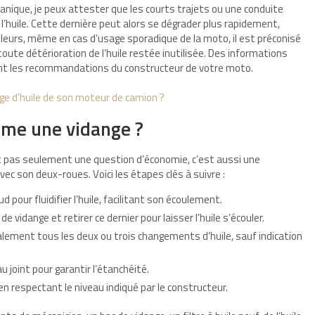
nique, je peux attester que les courts trajets ou une conduite
, l’huile. Cette dernière peut alors se dégrader plus rapidement,
lleurs, même en cas d’usage sporadique de la moto, il est préconisé
oute détérioration de l’huile restée inutilisée. Des informations
ant les recommandations du constructeur de votre moto.
nge d’huile de son moteur de camion ?
me une vidange ?
t pas seulement une question d’économie, c’est aussi une
vec son deux-roues. Voici les étapes clés à suivre :
our fluidifier l’huile, facilitant son écoulement.
 vidange et retirer ce dernier pour laisser l’huile s’écouler.
éralement tous les deux ou trois changements d’huile, sauf indication
 joint pour garantir l’étanchéité.
 en respectant le niveau indiqué par le constructeur.