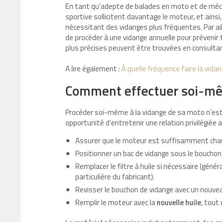
En tant qu’adepte de balades en moto et de méca
sportive sollicitent davantage le moteur, et ainsi
nécessitant des vidanges plus fréquentes. Par ai
de procéder à une vidange annuelle pour prévenir t
plus précises peuvent être trouvées en consult
A lire également :
À quelle fréquence faire la vida
Comment effectuer soi-mê
Procéder soi-même à la vidange de sa moto n’es
opportunité d’entretenir une relation privilégiée a
Assurer que le moteur est suffisamment chaud p
Positionner un bac de vidange sous le bouchon de
Remplacer le filtre à huile si nécessaire (gén
particulière du fabricant).
Revisser le bouchon de vidange avec un nouveau
Remplir le moteur avec la
nouvelle huile
, tout