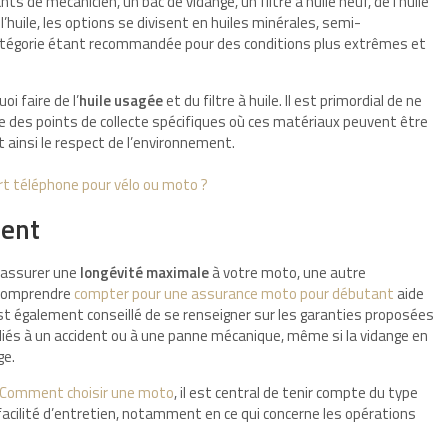
 de mécanicien, un bac de vidange, un filtre à huile neuf, de l’huile
 l’huile, les options se divisent en huiles minérales, semi-
catégorie étant recommandée pour des conditions plus extrêmes et
oi faire de l’
huile usagée
et du filtre à huile. Il est primordial de ne
ste des points de collecte spécifiques où ces matériaux peuvent être
 ainsi le respect de l’environnement.
t téléphone pour vélo ou moto ?
ment
r assurer une
longévité maximale
à votre moto, une autre
 Comprendre
compter pour une assurance moto pour débutant
aide
 est également conseillé de se renseigner sur les garanties proposées
s liés à un accident ou à une panne mécanique, même si la vidange en
ge.
Comment choisir une moto
, il est central de tenir compte du type
acilité d’entretien, notamment en ce qui concerne les opérations