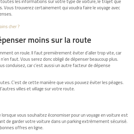
r toutes les informations sur votre type de voiture, le trajet que
. Vous trouverez certainement qui voudra faire le voyage avec
penses.
ins cher ?
épenser moins sur la route
mment on roule. Il faut premièrement éviter d’aller trop vite, car
l n’en faut. Vous serez donc obligé de dépenser beaucoup plus.
ous conduisez, car c’est aussi un autre facteur de dépense
routes. C’est de cette manière que vous pouvez éviter les péages.
autres villes et village sur votre route.
 lorsque vous souhaitez économiser pour un voyage en voiture est
ortant de garder votre voiture dans un parking extrêmement sécurisé.
bonnes offres en ligne.