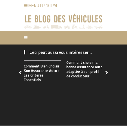
MENU PRINCIPAL
Ceci peut aussi vous intéresser...
Comment choisir la
Comment Bien Choisir
bonne assurance auto
Son Assurance Auto :
adaptée à son profil
Les Critères
de conducteur
Essentiels
Turbo neuf 
clé pour de
performan
optimales 
consomma
maîtrisée