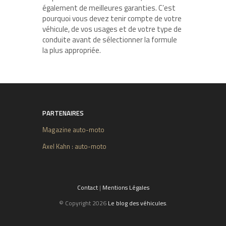
également de meilleures garanties. C’est
pourquoi vous devez tenir compte de votre
véhicule, de vos usages et de votre type de
conduite avant de sélectionner la formule
la plus appropriée.
PARTENAIRES
Magazine auto-moto
Axel Kahn : auto-moto
Contact
|
Mentions Légales
© Copyright 2026
Le blog des véhicules
.