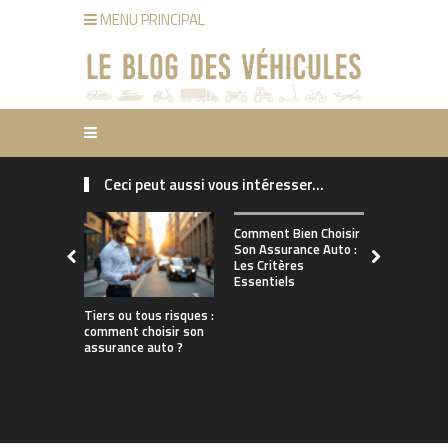
MENU PRINCIPAL
Ceci peut aussi vous intéresser...
Comment ch
Comment Bien Choisir
bonne assu
Son Assurance Auto :
adaptée à s
Les Critères
de conduct
Essentiels
Tiers ou tous risques :
comment choisir son
assurance auto ?