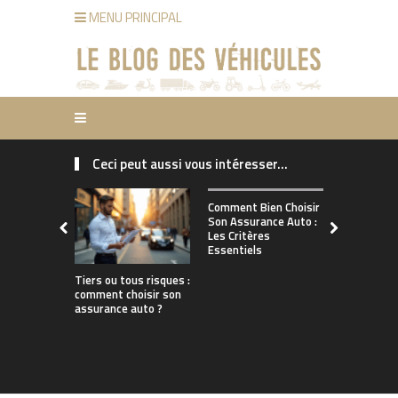
MENU PRINCIPAL
Ceci peut aussi vous intéresser...
Comment ch
Comment Bien Choisir
bonne assu
Son Assurance Auto :
adaptée à s
Les Critères
de conduct
Essentiels
Tiers ou tous risques :
comment choisir son
assurance auto ?