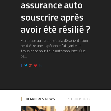
fonc
assurance auto
et
souscrire après
remp
avoir été résilié ?
de la
Faire face au stress et à la désorientation
peut être une expérience fatigante et
troublante pour tout automobiliste. Que
Les moteurs 
ce…
dotés d’un vi
importante p
mouvements 
DERNIÈRES NEWS
AFFICHER TOUT