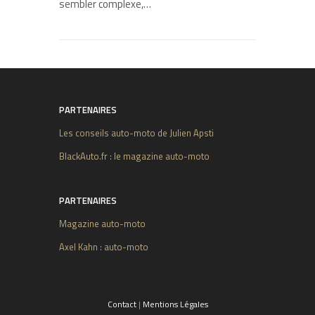
sembler complexe,…
PARTENAIRES
Les conseils auto-moto de Julien Apsti
BlackAuto.fr : le magazine auto-moto
PARTENAIRES
Magazine auto-moto
Axel Kahn : auto-moto
Contact
|
Mentions Légales