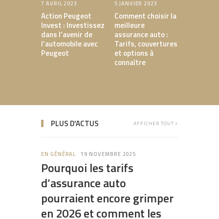
7 AVRIL 2023
5 JANVIER 2023
5 JANVIER 
Action Peugeot
Comment choisir la
Les servi
Invest : Investissez
meilleure
et taux d
dans l’avenir de
assurance auto :
des auto-
l’automobile avec
Tarifs, couvertures
ligne
Peugeot
et options à
connaître
PLUS D’ACTUS
AFFICHER TOUT
EN GÉNÉRAL
19 NOVEMBRE 2025
Pourquoi les tarifs
d’assurance auto
pourraient encore grimper
en 2026 et comment les