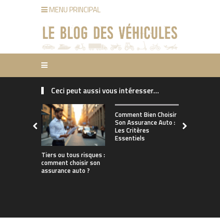
MENU PRINCIPAL
Ceci peut aussi vous intéresser...
Comment ch
Comment Bien Choisir
bonne assu
Son Assurance Auto :
adaptée à s
Les Critères
de conduct
Essentiels
Tiers ou tous risques :
comment choisir son
assurance auto ?