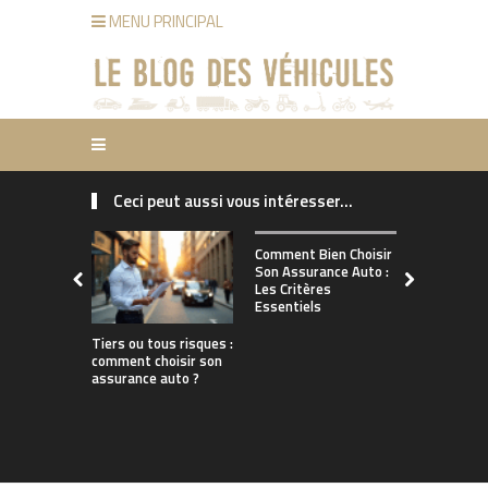
MENU PRINCIPAL
Ceci peut aussi vous intéresser...
Comment ch
Comment Bien Choisir
bonne assu
Son Assurance Auto :
adaptée à s
Les Critères
de conduct
Essentiels
Tiers ou tous risques :
comment choisir son
assurance auto ?