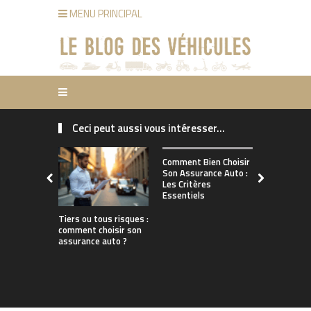
MENU PRINCIPAL
Ceci peut aussi vous intéresser...
Comment ch
Comment Bien Choisir
bonne assu
Son Assurance Auto :
adaptée à s
Les Critères
de conduct
Essentiels
Tiers ou tous risques :
comment choisir son
assurance auto ?