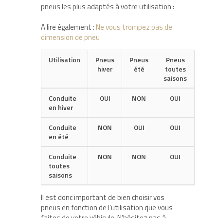
pneus les plus adaptés à votre utilisation :
A lire également :
Ne vous trompez pas de
dimension de pneu
Utilisation
Pneus
Pneus
Pneus
hiver
été
toutes
saisons
Conduite
OUI
NON
OUI
en hiver
Conduite
NON
OUI
OUI
en été
Conduite
NON
NON
OUI
toutes
saisons
Il est donc important de bien choisir vos
pneus en fonction de l’utilisation que vous
faites de votre véhicule. N’hésitez pas à