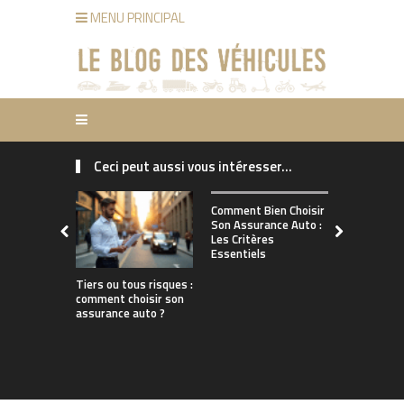
MENU PRINCIPAL
Ceci peut aussi vous intéresser...
Comment ch
Comment Bien Choisir
bonne assu
Son Assurance Auto :
adaptée à s
Les Critères
de conduct
Essentiels
Tiers ou tous risques :
comment choisir son
assurance auto ?