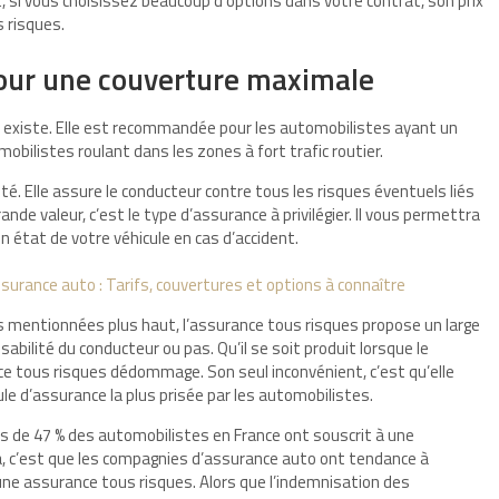
, si vous choisissez beaucoup d’options dans votre contrat, son prix
s risques.
pour une couverture maximale
i existe. Elle est recommandée pour les automobilistes ayant un
mobilistes roulant dans les zones à fort trafic routier.
é. Elle assure le conducteur contre tous les risques éventuels liés
nde valeur, c’est le type d’assurance à privilégier. Il vous permettra
n état de votre véhicule en cas d’accident.
surance auto : Tarifs, couvertures et options à connaître
 mentionnées plus haut, l’assurance tous risques propose un large
nsabilité du conducteur ou pas. Qu’il se soit produit lorsque le
ance tous risques dédommage. Son seul inconvénient, c’est qu’elle
ule d’assurance la plus prisée par les automobilistes.
s de 47 % des automobilistes en France ont souscrit à une
la, c’est que les compagnies d’assurance auto ont tendance à
ne assurance tous risques. Alors que l’indemnisation des