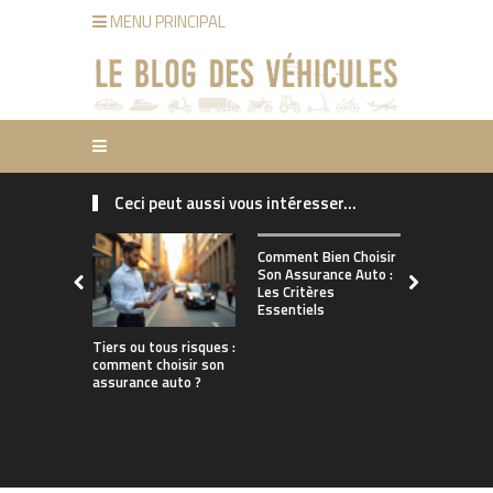
MENU PRINCIPAL
Ceci peut aussi vous intéresser...
Comment ch
Comment Bien Choisir
bonne assu
Son Assurance Auto :
adaptée à s
Les Critères
de conduct
Essentiels
Tiers ou tous risques :
comment choisir son
assurance auto ?