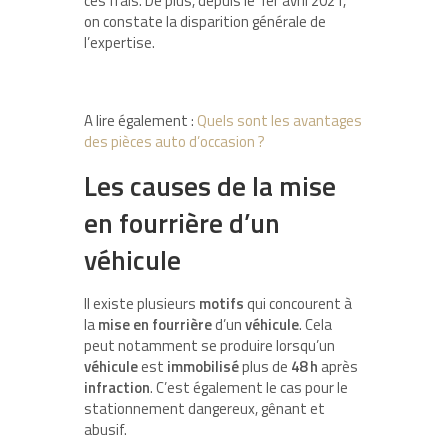
ces frais. De plus, depuis le 1er avril 2021,
on constate la disparition générale de
l’expertise.
A lire également :
Quels sont les avantages
des pièces auto d’occasion ?
Les causes de la mise
en fourrière d’un
véhicule
Il existe plusieurs
motifs
qui concourent à
la
mise
en
fourrière
d’un
véhicule
. Cela
peut notamment se produire lorsqu’un
véhicule
est
immobilisé
plus de
48
h
après
infraction
. C’est également le cas pour le
stationnement dangereux, gênant et
abusif.