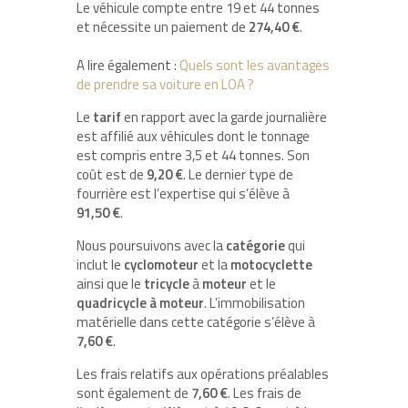
Le véhicule compte entre 19 et 44 tonnes
et nécessite un paiement de
274,40 €
.
A lire également :
Quels sont les avantages
de prendre sa voiture en LOA ?
Le
tarif
en rapport avec la garde journalière
est affilié aux véhicules dont le tonnage
est compris entre 3,5 et 44 tonnes. Son
coût est de
9,20 €
. Le dernier type de
fourrière est l’expertise qui s’élève à
91,50 €
.
Nous poursuivons avec la
catégorie
qui
inclut le
cyclomoteur
et la
motocyclette
ainsi que le
tricycle
à
moteur
et le
quadricycle à
moteur
. L’immobilisation
matérielle dans cette catégorie s’élève à
7,60 €
.
Les frais relatifs aux opérations préalables
sont également de
7,60 €
. Les frais de