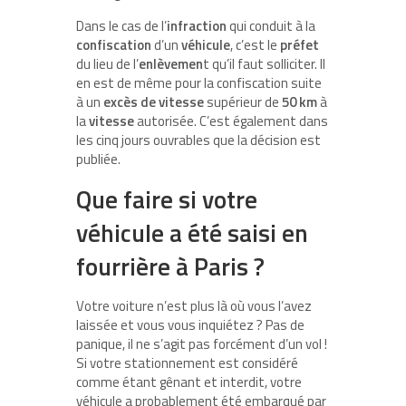
Dans le cas de l’
infraction
qui conduit à la
confiscation
d’un
véhicule
, c’est le
préfet
du lieu de l’
enlèvemen
t qu’il faut solliciter. Il
en est de même pour la confiscation suite
à un
excès
de
vitesse
supérieur de
50
km
à
la
vitesse
autorisée. C’est également dans
les cinq jours ouvrables que la décision est
publiée.
Que faire si votre
véhicule a été saisi en
fourrière à Paris ?
Votre voiture n’est plus là où vous l’avez
laissée et vous vous inquiétez ? Pas de
panique, il ne s’agit pas forcément d’un vol !
Si votre stationnement est considéré
comme étant gênant et interdit, votre
véhicule a probablement été embarqué par