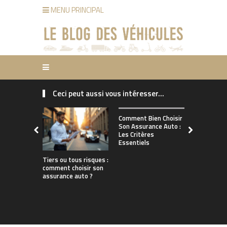
MENU PRINCIPAL
Ceci peut aussi vous intéresser...
Comment ch
Comment Bien Choisir
bonne assu
Son Assurance Auto :
adaptée à s
Les Critères
de conduct
Essentiels
Tiers ou tous risques :
comment choisir son
assurance auto ?