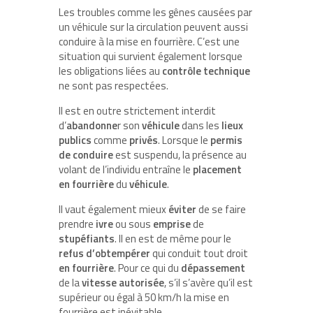
Les troubles comme les gênes causées par
un véhicule sur la circulation peuvent aussi
conduire à la mise en fourrière. C’est une
situation qui survient également lorsque
les obligations liées au
contrôle
technique
ne sont pas respectées.
Il est en outre strictement interdit
d’
abandonne
r son
véhicule
dans les
lieux
publics
comme
privés
. Lorsque le
permis
de
conduire
est suspendu, la présence au
volant de l’individu entraîne le
placement
en
fourrière
du
véhicule
.
Il vaut également mieux
éviter
de se faire
prendre
ivre
ou sous
emprise
de
stupéfiants
. Il en est de même pour le
refus
d’obtempérer
qui conduit tout droit
en
fourrière
. Pour ce qui du
dépassement
de la
vitesse
autorisée
, s’il s’avère qu’il est
supérieur ou égal à 50 km/h la mise en
fourrière est inévitable.