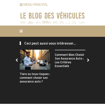
MENU PRINCIPAL
Ceci peut aussi vous intéresser...
Comment ch
Comment Bien Choisir
bonne assu
Son Assurance Auto :
adaptée à s
Les Critères
de conduct
Essentiels
Tiers ou tous risques :
comment choisir son
assurance auto ?