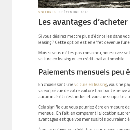
VOITURES
8 DÉCEMBRE 2020
Les avantages d’acheter 
Si vous désirez mettre plus d’étincelles dans votr
leasing ? Cette option est en effet devenue l’une 
Mais si vous n’êtes pas convaincu, poursuivez vot
voiture en leasing ou en crédit-bail automobile.
Paiements mensuels peu él
En choisissant une
voiture en leasing
, vous ne pay
valeur prévue de votre voiture flambante neuve à 
aucun intérêt n’est inclus et vous ne supportez pa
Cela signifie que vous pourriez être en mesure de
mensuel. En fait, en comparant la location aux r
avantages est que vos mensualités pourraient êt
À noter qu’avec un crédit-bail, vous pouvez emport