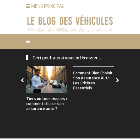
MENU PRINCIPAL
Ceci peut aussi vous intéresser...
Comment ch
Comment Bien Choisir
bonne assu
Son Assurance Auto :
adaptée à s
Les Critères
de conduct
Essentiels
Tiers ou tous risques :
comment choisir son
assurance auto ?