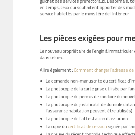
guichet des services préfectoraux. Désormais, tou
en temps, ceux qui souhaitent apporter des modi
service habiletés par le ministère de l’Intérieur.
Les pièces exigées pour met
Le nouveau propriétaire de l’engin à immatriculer
dans celui-ci.
A lire également :
Comment changer l’adresse de s
La demande non-manuscrite du certificat d’i
La photocopie de la carte grise utilisée par l’an
La photocopie du permis de conduire du nouve
La photocopie du justificatif de domicile data
l’assurance habitation peuvent être utilisés)
La photocopie de l’attestation d’assurance
La copie du
certificat de cession
signée par l’a
La preuve du récent contrôle technique effect