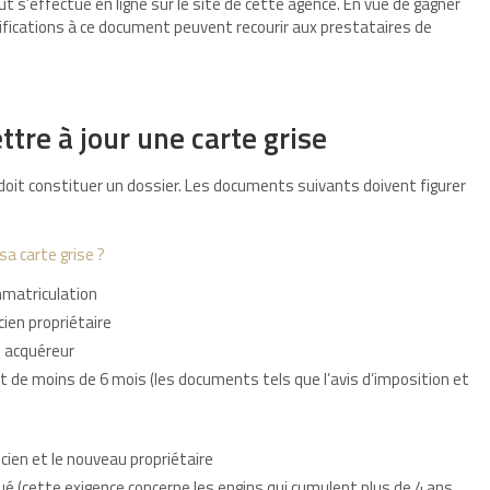
t s’effectue en ligne sur le site de cette agence. En vue de gagner
fications à ce document peuvent recourir aux prestataires de
tre à jour une carte grise
 doit constituer un dossier. Les documents suivants doivent figurer
a carte grise ?
mmatriculation
cien propriétaire
l acquéreur
nt de moins de 6 mois (les documents tels que l’avis d’imposition et
ncien et le nouveau propriétaire
ué (cette exigence concerne les engins qui cumulent plus de 4 ans