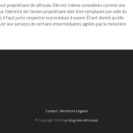
tout propriétaire de véhicule. Elle est même considérée comme une
 l’identité de l’ancien propriétaire doit être remplacée par celle du
e, il faut juste respecter la procédure à suivre. Étant donné qu’elle
ir aux services de certains intermédiaires agréés par le ministère
Contact
|
Mentions Légales
© Copyright 2026
Le blog des véhicules
.