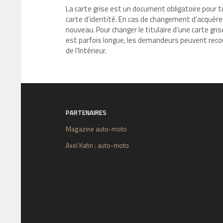
La carte grise est un document obligatoire pour 
carte d’identité. En cas de changement d’acquéreur,
nouveau. Pour changer le titulaire d’une carte gris
est parfois longue, les demandeurs peuvent recour
de I’Intérieur.
PARTENAIRES
Magazine auto-moto
Axel Kahn : auto-moto