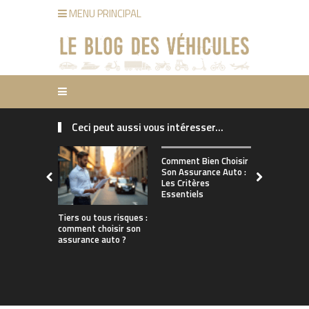
MENU PRINCIPAL
Ceci peut aussi vous intéresser...
Comment ch
Comment Bien Choisir
bonne assu
Son Assurance Auto :
adaptée à s
Les Critères
de conduct
Essentiels
Tiers ou tous risques :
comment choisir son
assurance auto ?