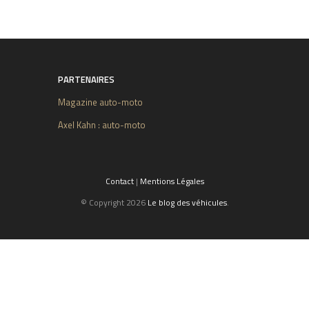
PARTENAIRES
Magazine auto-moto
Axel Kahn : auto-moto
Contact
|
Mentions Légales
© Copyright 2026
Le blog des véhicules
.