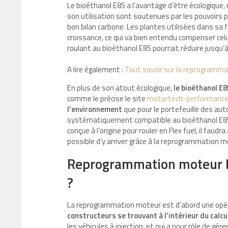
Le bioéthanol E85 a l’avantage d’être écologique, 
son utilisation sont soutenues par les pouvoirs p
bon bilan carbone. Les plantes utilisées dans sa 
croissance, ce qui va bien entendu compenser celu
roulant au bioéthanol E85 pourrait réduire jusqu’à
A lire également :
Tout savoir sur la reprogramm
En plus de son atout écologique,
le bioéthanol E8
comme le précise le site
motortech-performance
l’environnement
que pour le portefeuille des au
systématiquement compatible au bioéthanol E85. D
conçue à l’origine pour rouler en Flex fuel, il faudr
possible d’y arriver grâce à la reprogrammation m
Reprogrammation moteur b
?
La reprogrammation moteur est d’abord une opérat
constructeurs se trouvant à l’intérieur du calc
les véhicules à injection, et qui a pour rôle de g