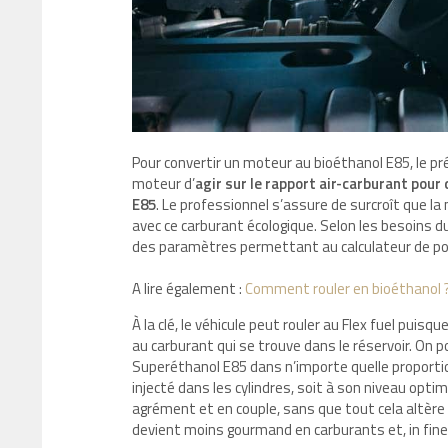
Pour convertir un moteur au bioéthanol E85, le 
moteur d’
agir sur le rapport air-carburant pou
E85
. Le professionnel s’assure de surcroît que l
avec ce carburant écologique. Selon les besoins du
des paramètres permettant au calculateur de pou
A lire également :
Comment rouler en bioéthanol 
À la clé, le véhicule peut rouler au Flex fuel pu
au carburant qui se trouve dans le réservoir. On p
Superéthanol E85 dans n’importe quelle proportion.
injecté dans les cylindres, soit à son niveau opt
agrément et en couple, sans que tout cela altère s
devient moins gourmand en carburants et, in fine