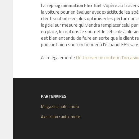
La
reprogrammation Flex fuel
s’opère au travers
la voiture pour en évaluer avec exactitude les spéc
client souhaite en plus optimiser les performance
logiciel sur mesure qui viendra remplacer celui p
en place, le motoriste soumet le véhicule à plusi
est bien entendu de faire en sorte que le clien
pouvant bien sûr fonctionner à l’éthanol E85 sa
A lire également :
Où trouver un moteur d’occasio
PARTENAIRES
Magazine auto-moto
Axel Kahn : auto-moto