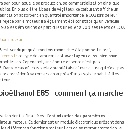
raison pour laquelle sa production, sa commercialisation ainsi que
ublics. En plus d’être à base de végétaux, ce carburant affiche un
fabrication absorbent en quantité importante le CO2 lors de leur
i rejeté par le moteur. Il a également été constaté qu’un véhicule
 90 % ses émissions de particules fines, et à 70 % ses rejets de CO2.
ation moteur
5
est vendu jusqu’à trois fois moins cher à la pompe. En bref,
-reims.fr
, ce type de carburant est
avantageux aussi bien pour
tomobilistes. Cependant, un véhicule essence n’est pas
ans le cas où vous seriez propriétaire d’une voiture qui n’est pas
a alors procéder à sa conversion auprès d’un garagiste habilité. Il est
oteur.
ioéthanol E85 : comment ça marche
ion dont la finalité est l’
optimisation des paramètres
ulateur moteur
. Ce dernier est un module électronique présent dans
érer les différentes fonctions moteur. Lors de sa reprogrammation, le