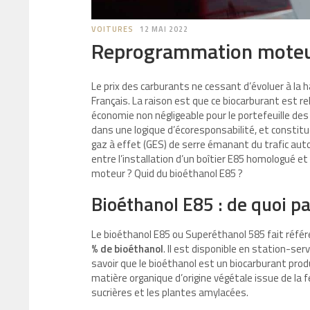
VOITURES
12 MAI 2022
Reprogrammation moteur
Le prix des carburants ne cessant d’évoluer à la 
Français. La raison est que ce biocarburant est r
économie non négligeable pour le portefeuille des
dans une logique d’écoresponsabilité, et constit
gaz à effet (GES) de serre émanant du trafic auto
entre l’installation d’un boîtier E85 homologué 
moteur ? Quid du bioéthanol E85 ?
Bioéthanol E85 : de quoi p
Le bioéthanol E85 ou Superéthanol 585 fait réfé
% de bioéthanol
. Il est disponible en station-ser
savoir que le bioéthanol est un biocarburant produ
matière organique d’origine végétale issue de l
sucrières et les plantes amylacées.