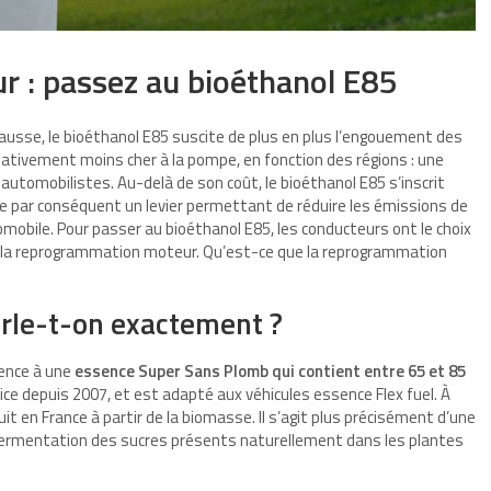
 : passez au bioéthanol E85
hausse, le bioéthanol E85 suscite de plus en plus l’engouement des
elativement moins cher à la pompe, en fonction des régions : une
 automobilistes. Au-delà de son coût, le bioéthanol E85 s’inscrit
ue par conséquent un levier permettant de réduire les émissions de
mobile. Pour passer au bioéthanol E85, les conducteurs ont le choix
et la reprogrammation moteur. Qu’est-ce que la reprogrammation
arle-t-on exactement ?
rence à une
essence Super Sans Plomb qui contient entre 65 et 85
vice depuis 2007, et est adapté aux véhicules essence Flex fuel. À
it en France à partir de la biomasse. Il s’agit plus précisément d’une
a fermentation des sucres présents naturellement dans les plantes