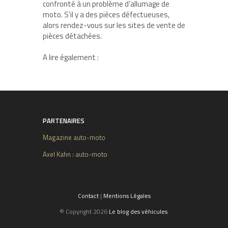
confronté à un problème d’allumage de
moto. S’il y a des pièces défectueuses,
alors rendez-vous sur les sites de vente de
pièces détachées.
A lire également :
PARTENAIRES
Magazine auto-moto
Axel Kahn : auto-moto
Contact
|
Mentions Légales
© Copyright 2026
Le blog des véhicules
.