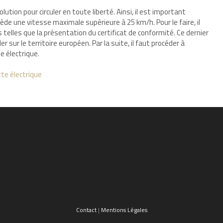
tion pour circuler en toute liberté. Ainsi, il est important
de une vitesse maximale supérieure à 25 km/h. Pour le faire, il
 telles que la présentation du certificat de conformité. Ce dernier
r sur le territoire européen. Par la suite, il faut procéder à
e électrique.
te électrique
Contact
|
Mentions Légales