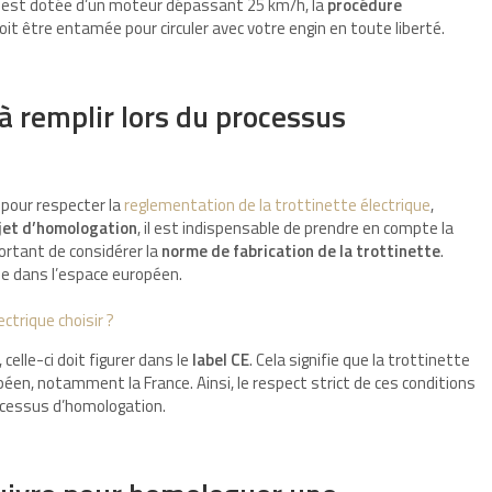
ue est dotée d’un moteur dépassant 25 km/h, la
procédure
it être entamée pour circuler avec votre engin en toute liberté.
à remplir lors du processus
pour respecter la
reglementation de la trottinette électrique
,
jet
d’homologation
, il est indispensable de prendre en compte la
mportant de considérer la
norme de fabrication de la trottinette
.
le dans l’espace européen.
ctrique choisir ?
celle-ci doit figurer dans le
label CE
. Cela signifie que la trottinette
opéen, notamment la France. Ainsi, le respect strict de ces conditions
ocessus d’homologation.