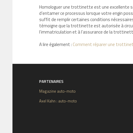
Homologuer une trottinette est une excellente solu
d’entamer ce processus lorsque votre engin possè
suffit de remplir certaines conditions nécessaires
témoigne que la trottinette est autorisée à circule
l’immatriculation et à l’assurance de la trottinett
A lire également :
Comment réparer une trottinet
PARTENAIRES
Magazine auto-moto
Axel Kahn : auto-moto