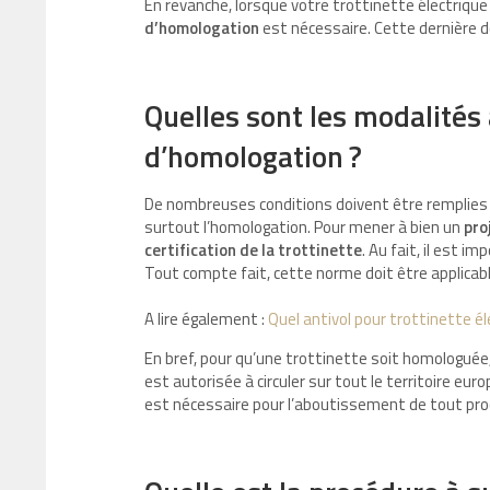
En revanche, lorsque votre trottinette électriq
d’homologation
est nécessaire. Cette dernière do
Quelles sont les modalités 
d’homologation ?
De nombreuses conditions doivent être remplies 
surtout l’homologation. Pour mener à bien un
pro
certification de la trottinette
. Au fait, il est i
Tout compte fait, cette norme doit être applicab
A lire également :
Quel antivol pour trottinette éle
En bref, pour qu’une trottinette soit homologuée, 
est autorisée à circuler sur tout le territoire eur
est nécessaire pour l’aboutissement de tout pr