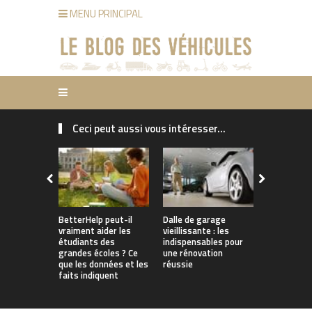
MENU PRINCIPAL
Ceci peut aussi vous intéresser...
Pourquoi le
d’assuranc
pourraient
grimper en
comment le
BetterHelp peut-il
Dalle de garage
vraiment aider les
vieillissante : les
étudiants des
indispensables pour
grandes écoles ? Ce
une rénovation
que les données et les
réussie
faits indiquent