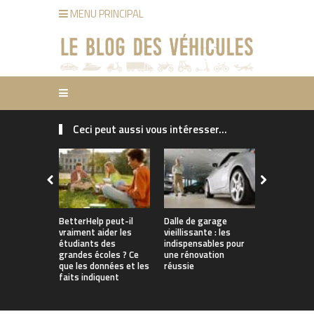
MENU PRINCIPAL
Ceci peut aussi vous intéresser...
Pourquoi le
d’assuranc
pourraient
grimper en
comment le
BetterHelp peut-il
Dalle de garage
vraiment aider les
vieillissante : les
étudiants des
indispensables pour
grandes écoles ? Ce
une rénovation
que les données et les
réussie
faits indiquent