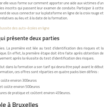
ar elle vous forme sur comment apporter une aide aux victimes d’un
les inscrits qui passent leur examen de conduite. Participer à cette
bord de vous connecter sur la plateforme en ligne de la croix rouge et
elatives au lieu et à la date de la formation.
réussite des auto-écoles en ligne
qui présente deux parties
s. La première est liée au test d’identification des risques et la
lique. En effet, la première étape doit être faite après obtention de
vement après la réussite du test d’identification des risques.
clut dans la formation a son tarif qui devra être payé avant le début
ormation, ces offres sont réparties en quatre packs bien définis :
t coûte environ 300euros
 et coûte environ 500euros
ures de pratique et coûtent environ 459euros.
le à Bruxelles