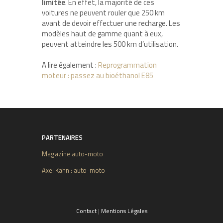
limitée
. En effet, la majorité de ces
voitures ne peuvent rouler que 250 km
avant de devoir effectuer une recharge. Les
modèles haut de gamme quant à eux,
peuvent atteindre les 500 km d’utilisation.
A lire également :
Reprogrammation
moteur : passez au bioéthanol E85
PARTENAIRES
Magazine auto-moto
Axel Kahn : auto-moto
Contact
|
Mentions Légales