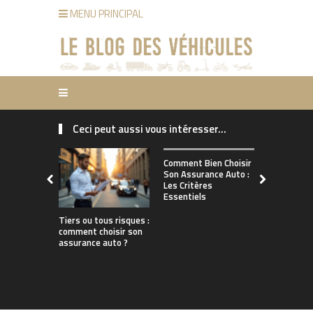
MENU PRINCIPAL
Ceci peut aussi vous intéresser...
Comment ch
Comment Bien Choisir
bonne assu
Son Assurance Auto :
adaptée à s
Les Critères
de conduct
Essentiels
Tiers ou tous risques :
comment choisir son
assurance auto ?