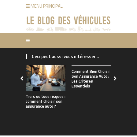
MENU PRINCIPAL
Ceci peut aussi vous intéresser...
Comment ch
Comment Bien Choisir
bonne assu
Son Assurance Auto :
adaptée à s
Les Critères
de conduct
Essentiels
Tiers ou tous risques :
comment choisir son
assurance auto ?