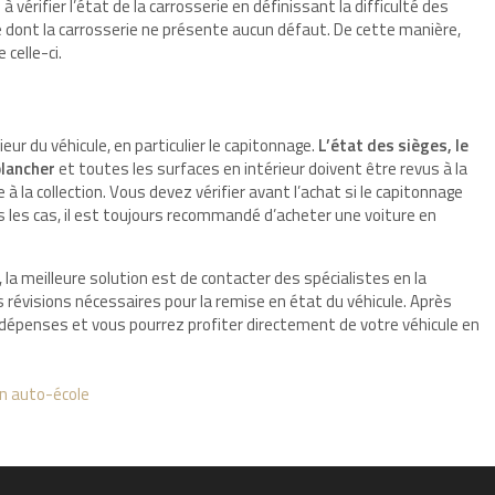
 vérifier l’état de la carrosserie en définissant la difficulté des
e dont la carrosserie ne présente aucun défaut. De cette manière,
celle-ci.
ieur du véhicule, en particulier le capitonnage.
L’état des sièges, le
plancher
et toutes les surfaces en intérieur doivent être revus à la
à la collection. Vous devez vérifier avant l’achat si le capitonnage
us les cas, il est toujours recommandé d’acheter une voiture en
, la meilleure solution est de contacter des spécialistes en la
 révisions nécessaires pour la remise en état du véhicule. Après
s dépenses et vous pourrez profiter directement de votre véhicule en
en auto-école