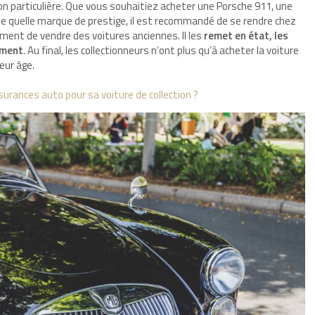
on particulière. Que vous souhaitiez acheter une Porsche 911, une
te quelle marque de prestige, il est recommandé de se rendre chez
ement de vendre des voitures anciennes. Il les
remet en état, les
ement
. Au final, les collectionneurs n’ont plus qu’à acheter la voiture
eur âge.
rances auto pour sa voiture de collection ?