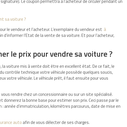
t signature). Ce coupon permettra à l’acheteur de circuler pendant un
nt sa voiture ?
pour le vendeur et l’acheteur. L’exemplaire du vendeur est
à
in d’informer l’Etat de la vente de sa voiture. Et pour l’acheteur,
r le prix pour vendre sa voiture ?
 la voiture mis à vente doit être en excellent état. De ce fait, le
s du contrôle technique votre véhicule possède quelques soucis,
ux votre véhicule. Le véhicule prêt, il faut ensuite pour vous
 vous rendre chez un concessionnaire ou sur un site spécialisé.
 et donnerez la bonne base pour estimer son prix. Ceci passe par le
 : année d’immatriculation, kilomètres parcourus, date de mise en
surance auto
afin de vous délecter de ses charges.