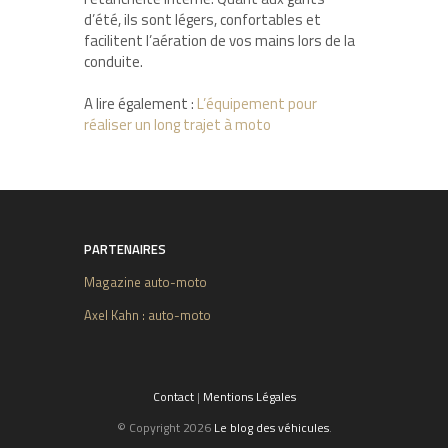
d’été, ils sont légers, confortables et
facilitent l’aération de vos mains lors de la
conduite.
A lire également :
L’équipement pour
réaliser un long trajet à moto
PARTENAIRES
Magazine auto-moto
Axel Kahn : auto-moto
Contact
|
Mentions Légales
© Copyright 2026
Le blog des véhicules
.