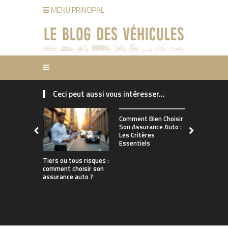
MENU PRINCIPAL
Ceci peut aussi vous intéresser...
Comment ch
Comment Bien Choisir
bonne assu
Son Assurance Auto :
adaptée à s
Les Critères
de conduct
Essentiels
Tiers ou tous risques :
comment choisir son
assurance auto ?