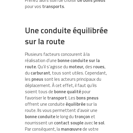
Prenez alors soin de choisir
de bons pneus
pour vos
transports
.
Une conduite équilibrée
sur la route
Plusieurs facteurs concourent à la
réalisation d’une
bonne conduite sur la
route
. Qu’il s’agisse du
moteur,
des
roues
,
du
carburant
, tous sont utiles. Cependant,
les
pneus
sont les acteurs principaux du
déplacement. À cet effet, il faut qu’ils
soient tous de
bonne qualité
pour
favoriser le
transport
. Les
bons pneus
offrent une conduite
équilibrée
sur la
route. Ils vous permettent d’avoir une
bonne conduite
le long du
tronçon
et
nourrissent un
contact souple
avec
le sol
.
Par conséquent, la
manœuvre
de votre