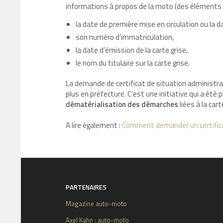
informations à propos de la moto (des éléments qui
la date de première mise en circulation ou la 
son numéro d’immatriculation,
la date d’émission de la carte grise,
le nom du titulaire sur la carte grise.
La demande de certificat de situation administr
plus en préfecture. C’est une initiative qui a été
dématérialisation des démarches
liées à la cart
A lire également :
Comment demander un certificat
PARTENAIRES
Magazine auto-moto
Axel Kahn : auto-moto