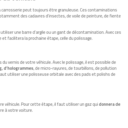
a carrosserie peut toujours être granuleuse. Ces contaminations
 notamment des cadavres d’insectes, de voile de peinture, de fiente
 utiliser une barre d’argile ou un gant de décontamination. Avec ces
 et facilitera la prochaine étape, celle du polissage.
du vernis de votre véhicule. Avec le polissage, il est possible de
ng, d’hologrammes
, de micro-rayures, de tourbillons, de pollution
l faut utiliser une polisseuse orbitale avec des pads et polishs de
e véhicule. Pour cette étape, il faut utiliser un gaz qui
donnera de
re à votre voiture.