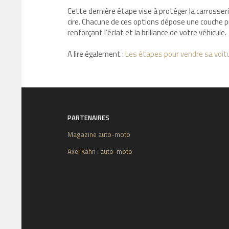
Cette dernière étape vise à protéger la carrosse
cire. Chacune de ces options dépose une couche p
renforçant l’éclat et la brillance de votre véhicule.
A lire également :
Les étapes pour vendre sa voit
PARTENAIRES
Magazine auto-moto
Axel Kahn : auto-moto