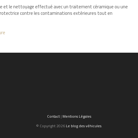
rie et le nettoyage effectué avec un traitement céramique ou une
rotectrice contre les contaminations extérieures tout en
ure
Contact
|
Mentions Légales
© Copyright 2026
Le blog des véhicules
.