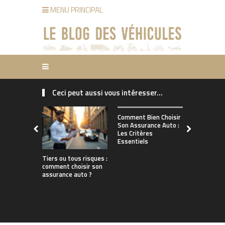
MENU PRINCIPAL
Ceci peut aussi vous intéresser...
Comment ch
Comment Bien Choisir
bonne assu
Son Assurance Auto :
adaptée à s
Les Critères
de conduct
Essentiels
Tiers ou tous risques :
comment choisir son
assurance auto ?