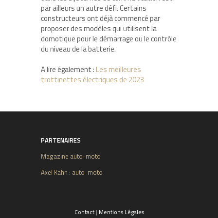
par ailleurs un autre défi. Certains
constructeurs ont déjà commencé par
proposer des modèles qui utilisent la
domotique pour le démarrage ou le contrôle
du niveau de la batterie.
A lire également :
Les meilleures
trottinettes électriques de 2023
PARTENAIRES
Magazine auto-moto
Axel Kahn : auto-moto
Contact
|
Mentions Légales