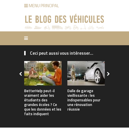
MENU PRINCIPAL
Ceci peut aussi vous intéresser...
Pourquoi le
d’assuranc
pourraient
grimper en
comment le
BetterHelp peut-il
Dalle de garage
vraiment aider les
vieillissante : les
étudiants des
indispensables pour
grandes écoles ? Ce
une rénovation
que les données et les
réussie
faits indiquent