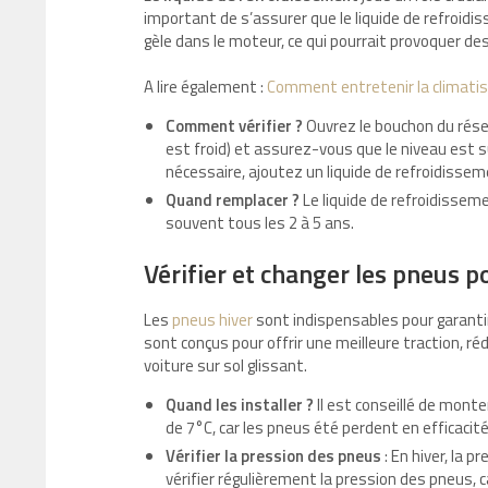
important de s’assurer que le liquide de refroi
gèle dans le moteur, ce qui pourrait provoquer d
A lire également :
Comment entretenir la climatis
Comment vérifier ?
Ouvrez le bouchon du rése
est froid) et assurez-vous que le niveau est su
nécessaire, ajoutez un liquide de refroidiss
Quand remplacer ?
Le liquide de refroidissem
souvent tous les 2 à 5 ans.
Vérifier et changer les pneus po
Les
pneus hiver
sont indispensables pour garantir
sont conçus pour offrir une meilleure traction, réd
voiture sur sol glissant.
Quand les installer ?
Il est conseillé de mont
de 7°C, car les pneus été perdent en efficacit
Vérifier la pression des pneus
: En hiver, la 
vérifier régulièrement la pression des pneus,