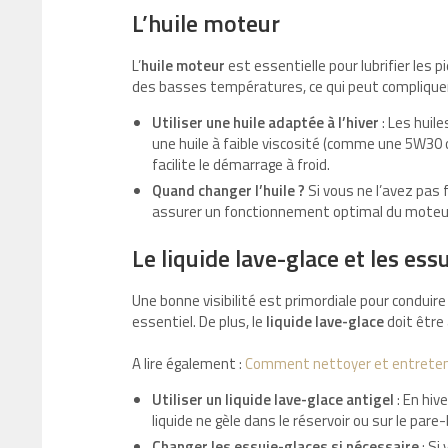
L’huile moteur
L’
huile moteur
est essentielle pour lubrifier les p
des basses températures, ce qui peut compliquer 
Utiliser une huile adaptée à l’hiver
: Les huile
une huile à faible viscosité (comme une 5W30
facilite le démarrage à froid.
Quand changer l’huile ?
Si vous ne l’avez pas f
assurer un fonctionnement optimal du moteu
Le liquide lave-glace et les ess
Une bonne visibilité est primordiale pour conduire
essentiel. De plus, le
liquide lave-glace
doit être
A lire également :
Comment nettoyer et entretenir 
Utiliser un liquide lave-glace antigel
: En hiv
liquide ne gèle dans le réservoir ou sur le pare-
Changer les essuie-glaces si nécessaire
: Si