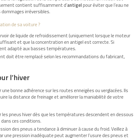
dissement contient suffisamment d’
antigel
pour éviter que l’eau ne
es dommages irréversibles.
ation de sa voiture ?
rvoir de liquide de refroidissement (uniquement lorsque le moteur
ffisant et que la concentration en antigel est correcte. Si
ement adapté aux basses températures.
ent doit être remplacé selon les recommandations du fabricant,
ur l’hiver
 une bonne adhérence sur les routes enneigées ou verglacées. Ils
uire la distance de freinage et améliorer la maniabilité de votre
er les pneus hiver dès que les températures descendent en dessous
é dans ces conditions.
pression des pneus a tendance à diminuer à cause du froid. Veillez à
 car une pression inadéquate peut augmenter l’usure des pneus et