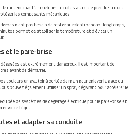
er le moteur chauffer quelques minutes avant de prendre la route.
x protéger les composants mécaniques.
ernes n’ont pas besoin de rester au ralenti pendant longtemps,
minutes permet de stabiliser la température et d’éviter un
ur.
s et le pare-brise
nt dégagées est extrêmement dangereux. Il est important de
itres avant de démarrer.
yez toujours un grattoir à portée de main pour enlever la glace du
Vous pouvez également utiliser un spray dégivrant pour accélérer le
t équipée de systèmes de dégivrage électrique pour le pare-brise et
cer votre trajet.
outes et adapter sa conduite