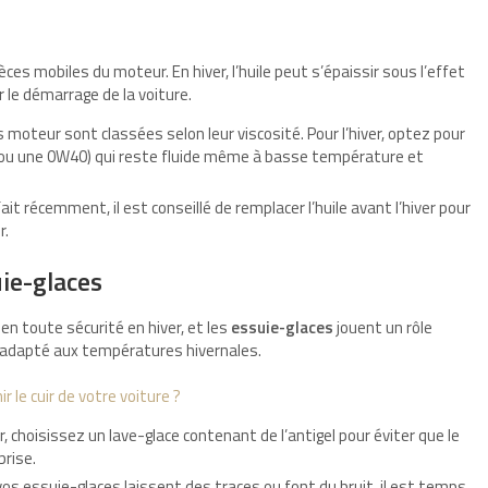
ièces mobiles du moteur. En hiver, l’huile peut s’épaissir sous l’effet
le démarrage de la voiture.
s moteur sont classées selon leur viscosité. Pour l’hiver, optez pour
 ou une 0W40) qui reste fluide même à basse température et
ait récemment, il est conseillé de remplacer l’huile avant l’hiver pour
r.
uie-glaces
 en toute sécurité en hiver, et les
essuie-glaces
jouent un rôle
 adapté aux températures hivernales.
le cuir de votre voiture ?
er, choisissez un lave-glace contenant de l’antigel pour éviter que le
brise.
 vos essuie-glaces laissent des traces ou font du bruit, il est temps