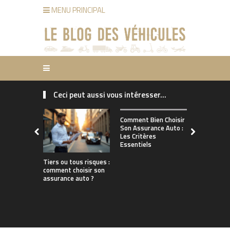
MENU PRINCIPAL
Ceci peut aussi vous intéresser...
Comment ch
Comment Bien Choisir
bonne assu
Son Assurance Auto :
adaptée à s
Les Critères
de conduct
Essentiels
Tiers ou tous risques :
comment choisir son
assurance auto ?