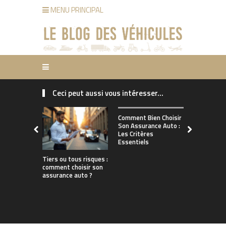
MENU PRINCIPAL
Ceci peut aussi vous intéresser...
Comment ch
Comment Bien Choisir
bonne assu
Son Assurance Auto :
adaptée à s
Les Critères
de conduct
Essentiels
Tiers ou tous risques :
comment choisir son
assurance auto ?