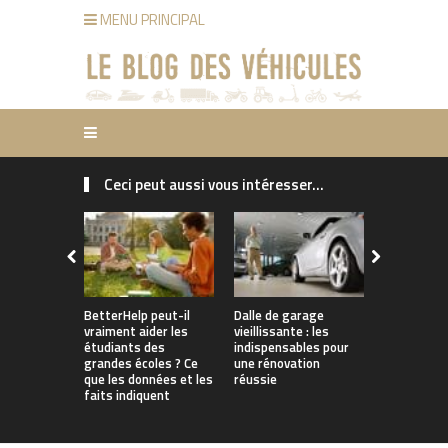
MENU PRINCIPAL
Ceci peut aussi vous intéresser...
Pourquoi le
d’assuranc
pourraient
grimper en
comment le
BetterHelp peut-il
Dalle de garage
vraiment aider les
vieillissante : les
étudiants des
indispensables pour
grandes écoles ? Ce
une rénovation
que les données et les
réussie
faits indiquent