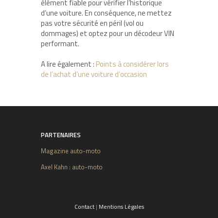
élément fiable pour vérifier l’historique
d’une voiture. En conséquence, ne mettez
pas votre sécurité en péril (vol ou
dommages) et optez pour un décodeur VIN
performant.
A lire également :
Points à considérer lors
de l’achat d’une voiture d’occasion
PARTENAIRES
Magazine auto-moto
Axel Kahn : auto-moto
Contact
|
Mentions Légales