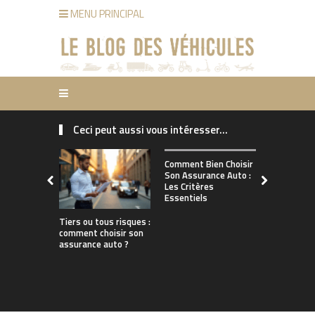
MENU PRINCIPAL
Ceci peut aussi vous intéresser...
Comment ch
Comment Bien Choisir
bonne assu
Son Assurance Auto :
adaptée à s
Les Critères
de conduct
Essentiels
Tiers ou tous risques :
comment choisir son
assurance auto ?