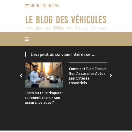
MENU PRINCIPAL
Ceci peut aussi vous intéresser...
Comment ch
Comment Bien Choisir
bonne assu
Son Assurance Auto :
adaptée à s
Les Critères
de conduct
Essentiels
Tiers ou tous risques :
comment choisir son
assurance auto ?