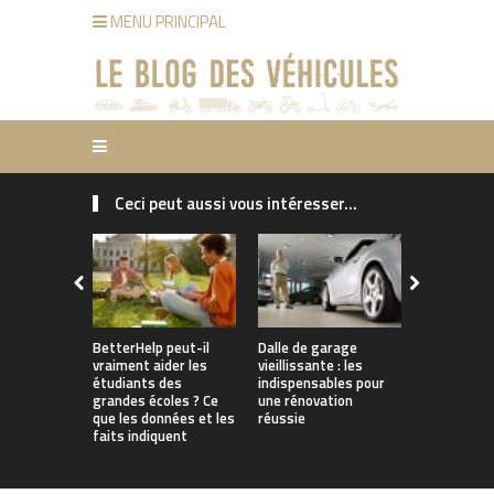
MENU PRINCIPAL
Ceci peut aussi vous intéresser...
Pourquoi le
d’assuranc
pourraient
grimper en
comment le
BetterHelp peut-il
Dalle de garage
vraiment aider les
vieillissante : les
étudiants des
indispensables pour
grandes écoles ? Ce
une rénovation
que les données et les
réussie
faits indiquent